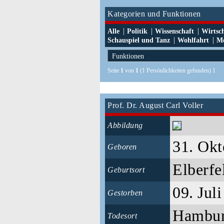
Kategorien und Funktionen
|
|
|
Alle
Politik
Wissenschaft
Wirtsc
|
|
Schauspiel und Tanz
Wohlfahrt
Me
Seite
1
von
1
(1 Persönlichkeiten gefunden) 1
Prof. Dr. August Carl Voller
Abbildung
31. Okt
Geboren
Elberf
Geburtsort
09. Jul
Gestorben
Hambu
Todesort