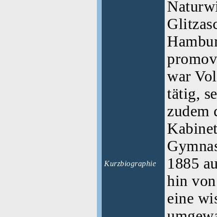
Naturwi
Glitzas
Hambur
promovi
war Vo
tätig, s
zudem d
Kabinet
Gymnas
1885 au
Kurzbiographie
hin von
eine wi
umgewa