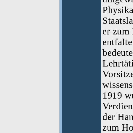
Physika
Staatsl
er zum 
entfalte
bedeute
Lehrtät
Vorsitz
wissens
1919 wu
Verdien
der Ham
zum Hon