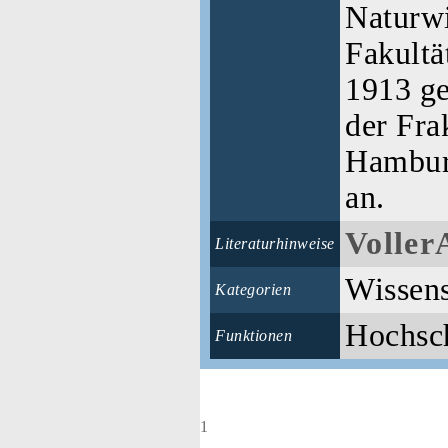
Naturwi
Fakultä
1913 ge
der Fra
Hambur
an.
Voller
Literaturhinweise
Wissens
Kategorien
Hochsch
Funktionen
1