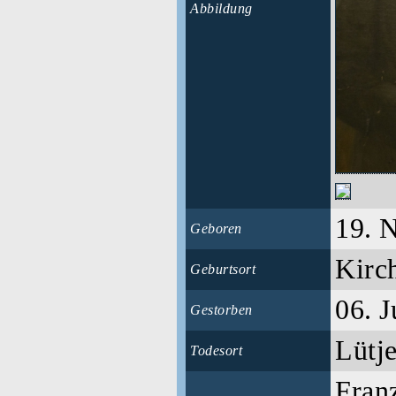
Abbildung
19. 
Geboren
Kirc
Geburtsort
06. J
Gestorben
Lütje
Todesort
Franz