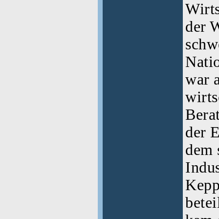
Wirt
der 
schw
Nati
war 
wirts
Berat
der 
dem 
Indu
Kepp
betei