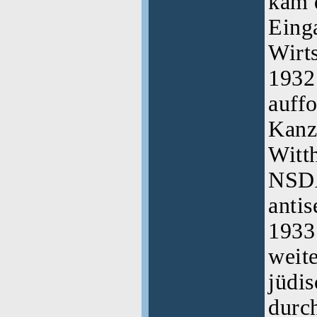
kam d
Eing
Wirt
1932
auffo
Kanz
Witth
NSDA
antis
1933 
weite
jüdis
durc