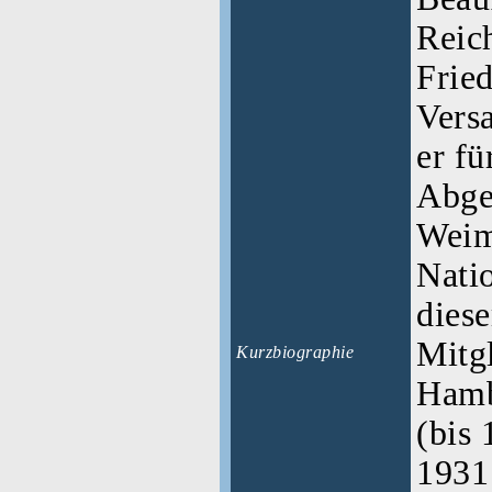
Reic
Frie
Versa
er f
Abge
Weim
Nati
dies
Mitgl
Kurzbiographie
Hamb
(bis 
1931