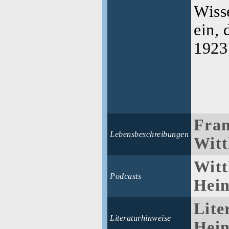
Wisse
ein, 
1923
Fran
Lebensbeschreibungen
Witt
Witt
Podcasts
Hein
Lite
Literaturhinweise
Hein