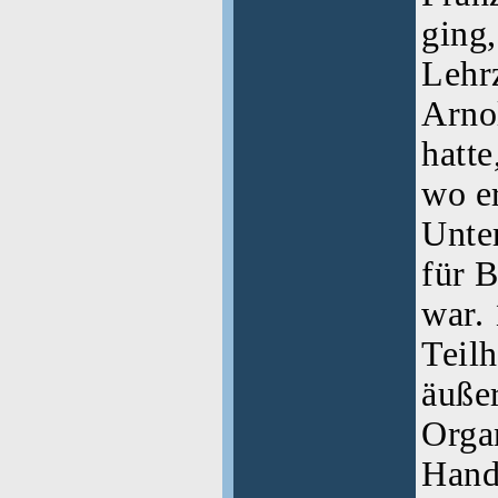
ging,
Lehrz
Arno
hatte
wo e
Unte
für 
war.
Teil
äußer
Orga
Hand