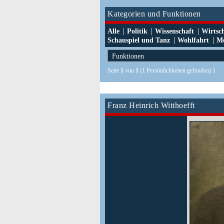
Kategorien und Funktionen
|
|
|
Alle
Politik
Wissenschaft
Wirtsc
|
|
Schauspiel und Tanz
Wohlfahrt
Me
Seite
1
von
1
(1 Persönlichkeiten gefunden) 1
Franz Heinrich Witthoefft