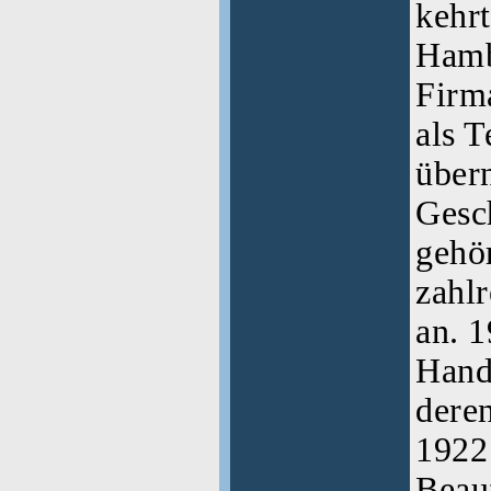
kehrt
Hambu
Firm
als T
über
Gesch
gehör
zahlr
an. 1
Hand
deren
1922
Beauf