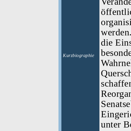
Verände
öffentl
organis
werden
die Ein
besonde
Kurzbiographie
Wahrne
Quersch
schaffe
Reorgan
Senatse
Eingeri
unter B