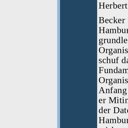
Herber
Becker 
Hambur
grundl
Organis
schuf d
Fundame
Organis
Anfang 
er Miti
der Dat
Hambur