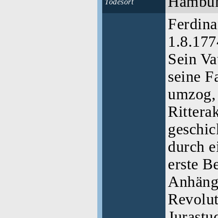
Hambu
Todesort
Ferdin
1.8.177
Sein Va
seine F
umzog, 
Rittera
geschic
durch e
erste B
Anhänge
Revolut
Jurastud