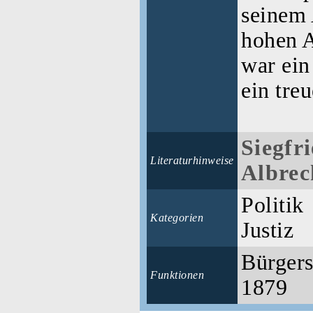
seinem 
hohen A
war ein
ein tre
Siegfr
Literaturhinweise
Albrec
Politik
Kategorien
Justiz
Bürgers
Funktionen
1879