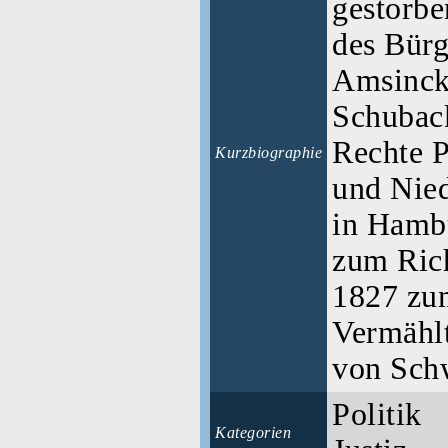
gestorbe
des Bürg
Amsinck 
Schubac
Rechte P
Kurzbiographie
und Nied
in Hamb
zum Rich
1827 zu
Vermählt
von Sch
Politik
Kategorien