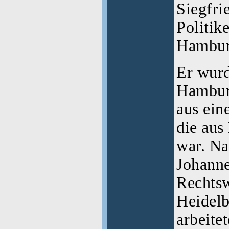
Siegfri
Politik
Hambur
Er wurd
Hambur
aus ein
die aus
war. Na
Johanne
Rechtsw
Heidelb
arbeite