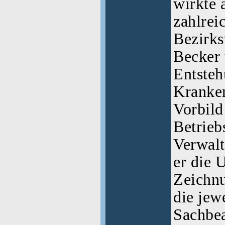
wirkte 
zahlrei
Bezirks
Becker 
Entsteh
Kranken
Vorbild
Betrieb
Verwalt
er die 
Zeichnu
die jew
Sachbea