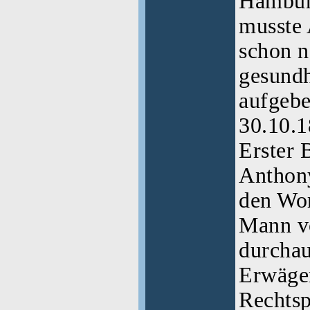
Hamburg
musste 
schon n
gesundh
aufgeb
30.10.1
Erster 
Anthon
den Wor
Mann v
durchau
Erwägen
Rechtsp