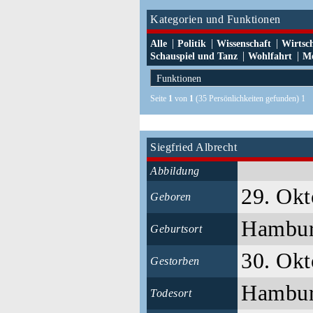
Kategorien und Funktionen
|
|
|
Alle
Politik
Wissenschaft
Wirtsc
|
|
Schauspiel und Tanz
Wohlfahrt
Me
Seite
1
von
1
(35 Persönlichkeiten gefunden) 1
Siegfried Albrecht
Abbildung
29. Okt
Geboren
Hambu
Geburtsort
30. Okt
Gestorben
Hambu
Todesort