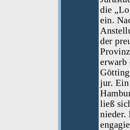
die „Lo
ein. Na
Anstell
der pre
Provinz
erwarb 
Götting
jur. Ein
Hambur
ließ si
nieder.
engagier