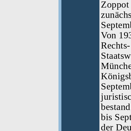
Zoppot 
zunächs
Septemb
Von 193
Rechts-
Staatsw
Münche
Königsb
Septemb
juristi
bestand
bis Sep
der Deu