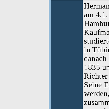
Herman
am 4.1.
Hambur
Kaufman
studier
in Tübi
danach 
1835 un
Richter
Seine E
werden,
zusamme