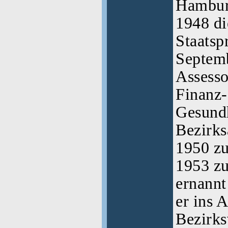
Hamburg
1948 di
Staatsp
Septemb
Assesso
Finanz-
Gesund
Bezirks
1950 z
1953 zu
ernannt
er ins 
Bezirks