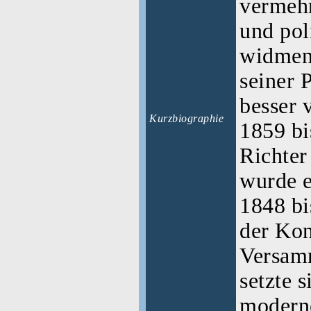
vermehr
und pol
widmen 
seiner P
besser 
Kurzbiographie
1859 bi
Richter
wurde e
1848 bi
der Kon
Versam
setzte s
moderne