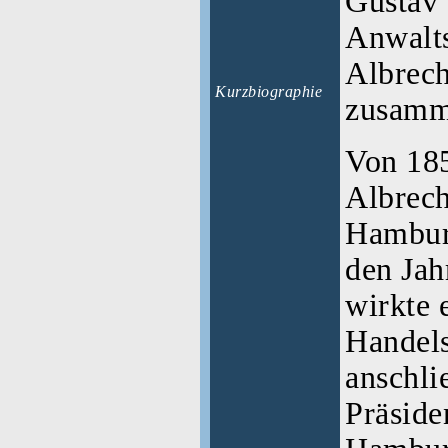
Gustav 
Anwalts
Albrech
Kurzbiographie
zusamm
Von 185
Albrech
Hamburg
den Jah
wirkte e
Handels
anschli
Präside