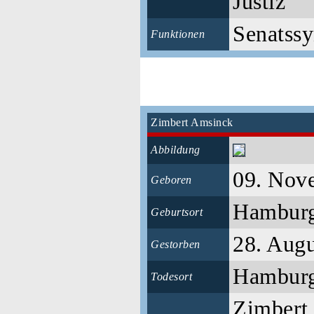
Justiz
Senatssy
Funktionen
Zimbert Amsinck
Abbildung
09. Nov
Geboren
Hambur
Geburtsort
28. Augu
Gestorben
Hambur
Todesort
Zimbert