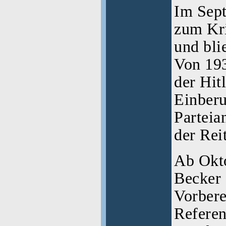
Im Sep
zum Kri
und bli
Von 193
der Hit
Einber
Parteia
der Rei
Ab Okto
Becker
Vorbere
Referen