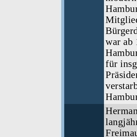
Hambur
Mitglie
Bürgerd
war ab 
Hambur
für ins
Präside
verstar
Hambu
Herman
langjäh
Freima