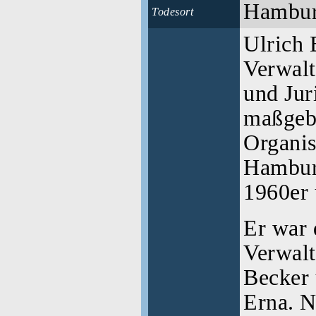
Hambu
Todesort
Ulrich 
Verwalt
und Juri
maßgebl
Organis
Hambur
1960er 
Er war 
Verwalt
Becker 
Erna. N