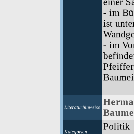
einer Sä
- im Bü
ist unte
Wandge
- im Vo
befinde
Pfeiffe
Baumeis
Herma
Literaturhinweise
Baumei
Politik
Kategorien