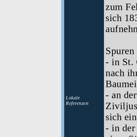
zum Fel
sich 18
aufneh
Spuren
- in St.
nach ih
Baumeis
- an de
Lokale
Referenzen
Zivilju
sich ei
- in der