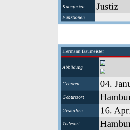
Justiz
Kategorien
Funktionen
Hermann Baumeister
Abbildung
04. Jan
Geboren
Hambu
Geburtsort
16. Apr
Gestorben
Hambu
Todesort