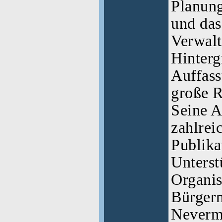
Planung
und das
Verwalt
Hinterg
Auffas
große R
Seine An
zahlrei
Publika
Unterst
Organis
Bürgerm
Neverm