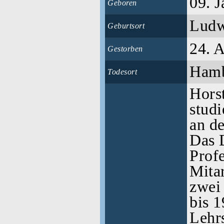
09. 
Geboren
Ludw
Geburtsort
24. 
Gestorben
Ham
Todesort
Hors
studi
an d
Das 
Profe
Mitar
zwei
bis 1
Lehrs