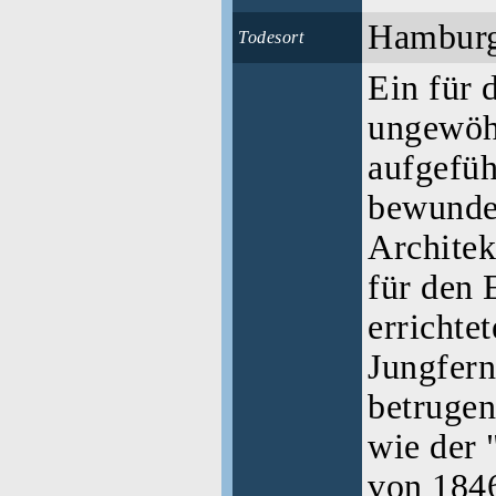
Hambur
Todesort
Ein für 
ungewöh
aufgefüh
bewunde
Architek
für den 
errichte
Jungfern
betruge
wie der
von 1846