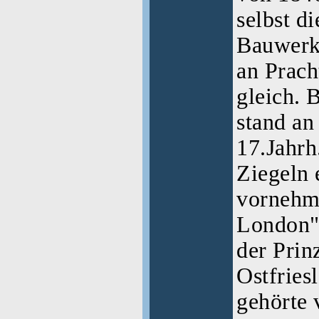
selbst d
Bauwerk
an Prach
gleich. 
stand an
17.Jahrh
Ziegeln 
vornehme
London"
der Prin
Ostfries
gehörte 