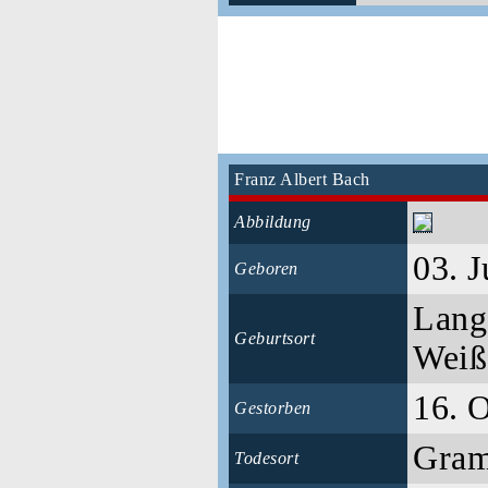
Franz Albert Bach
Abbildung
03. 
Geboren
Lang
Geburtsort
Weiß
16. 
Gestorben
Gra
Todesort