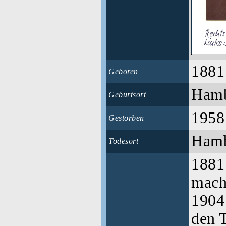
1881
Geboren
Ham
Geburtsort
1958
Gestorben
Ham
Todesort
1881
mach
1904
den 