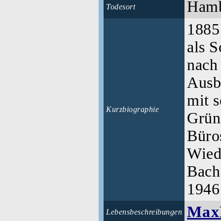
Ham
Todesort
1885
als 
nach
Ausb
mit 
Kurzbiographie
Grün
Büros
Wied
Bach
1946
MaxB
Lebensbeschreibungen