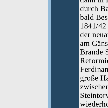
durch Ba
bald Bes
1841/42 
der neua
am Gäns
Brande S
Reformie
Ferdinan
große Ha
zwischen
Steintor
wiederh