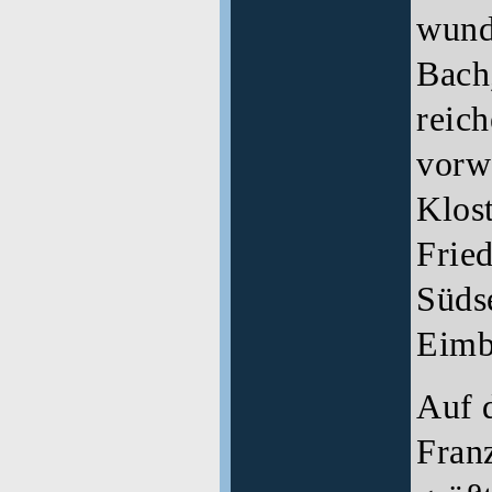
wund
Bach,
reic
vorw
Klos
Fried
Süds
Eimb
Auf 
Franz