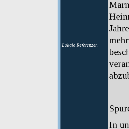
Marm
Heinr
Jahre
mehr
Lokale Referenzen
besc
vera
abzu
Spur
In un