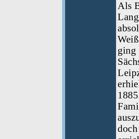
Als 
Lang
absol
Weiß
ging 
Sächs
Leip
erhie
1885
Fami
ausz
doch 