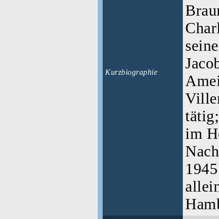
Brau
Char
sein
Jacob
Kurzbiographie
Amei
Vill
tätig
im H
Nach
1945
allei
Ham