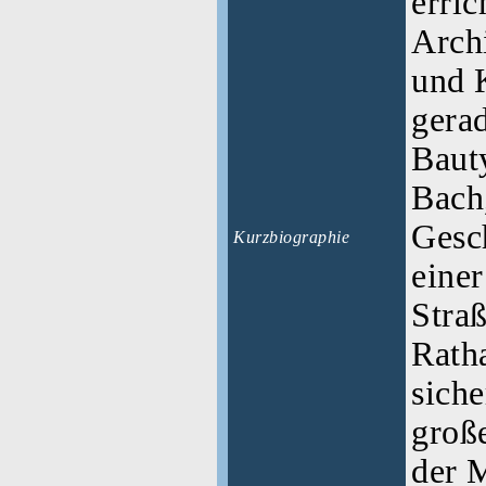
erric
Archi
und 
gerad
Baut
Bach
Gesch
Kurzbiographie
einer
Stra
Rath
siche
große
der M