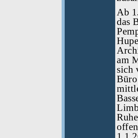
A
b 1
das 
Pempe
Hupe
Arch
am M
sich
Büro 
mitt
Bass
Limb
Ruhe
offe
1.1.