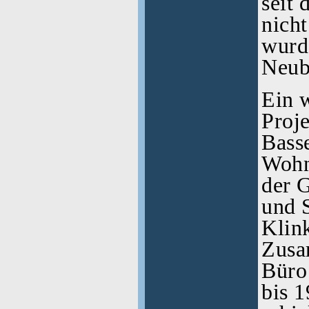
seit
nich
wurd
Neub
Ein 
Proje
Bass
Wohn
der 
und S
Klink
Zusa
Büro
bis 1