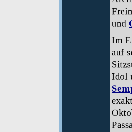
Frei
und
Im E
auf 
Sitzs
Idol
Sem
exak
Okto
Passa