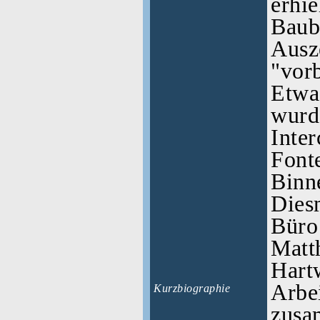
erhie
Baub
Ausz
"vorb
Etwa
wurd
Inter
Font
Binne
Diesm
Büro 
Matt
Hart
Arbe
Kurzbiographie
zusa