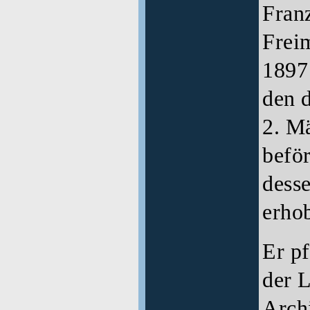
Fran
Frei
1897
den 
2. M
befö
dess
erho
Er pf
der L
Arch