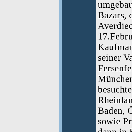
umgebaut
Bazars, 
Averdie
17.Febru
Kaufmann
seiner V
Fersenfe
München 
besuchte
Rheinlan
Baden, Ö
sowie Pr
dann in 