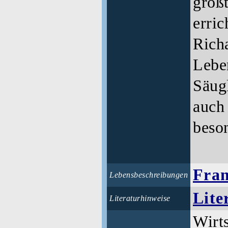
größ
erric
Rich
Lebe
Säugl
auch 
beso
Fran
Lebensbeschreibungen
Lite
Literaturhinweise
Wirt