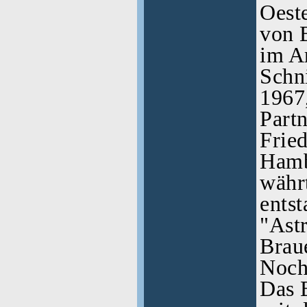
Oest
von 
im A
Schni
1967
Partn
Fried
Hamb
währt
ents
"Ast
Braue
Nocht
Das 