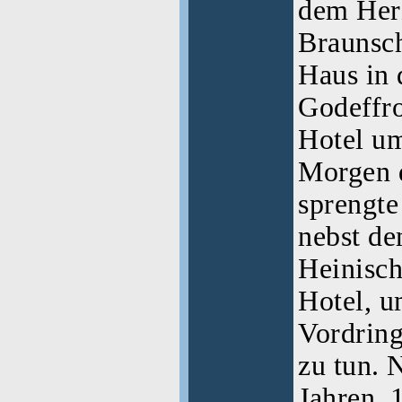
dem Her
Braunsc
Haus in 
Godeffr
Hotel u
Morgen 
sprengt
nebst d
Heinisch
Hotel, 
Vordring
zu tun. 
Jahren, 