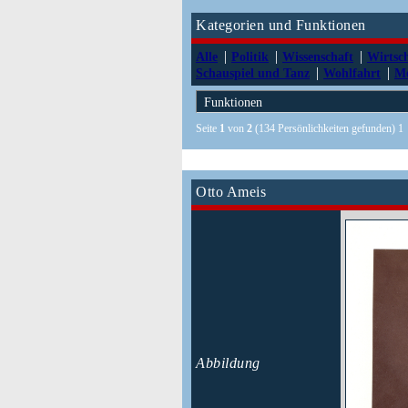
Kategorien und Funktionen
|
|
|
Alle
Politik
Wissenschaft
Wirtsc
|
|
Schauspiel und Tanz
Wohlfahrt
Me
Seite
1
von
2
(134 Persönlichkeiten gefunden) 
Otto Ameis
Abbildung