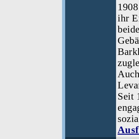
1908
ihr 
beide
Gebä
Bark
zugl
Auch
Levan
Seit
engag
sozi
Ausf