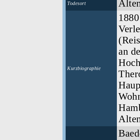
Alte
Todesort
1880
Verle
(Rei
an d
Hochs
Kurzbiographie
Thero
Haup
Wohn
Hamb
Alte
Baed