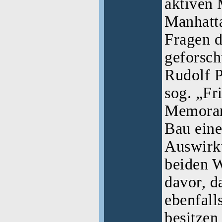
aktiven 
Manhatta
Fragen 
geforsc
Rudolf P
sog. „Fr
Memoran
Bau ein
Auswirku
beiden W
davor, d
ebenfall
besitzen