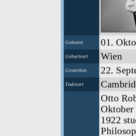
01. Okt
Geboren
Wien
Geburtsort
22. Sep
Gestorben
Cambri
Todesort
Otto Rob
Oktober 
1922 stu
Philoso