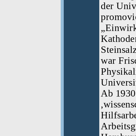
der Univ
promovie
„Einwir
Kathoden
Steinsal
war Fris
Physikal
Universi
Ab 1930
,wissens
Hilfsarbe
Arbeitsg