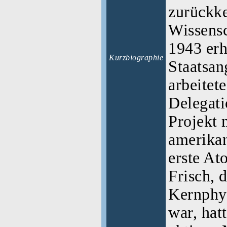
zurückke
Wissensc
1943 erhi
Kurzbiographie
Staatsan
arbeitete
Delegat
Projekt 
amerikan
erste At
Frisch, 
Kernphys
war, hatt