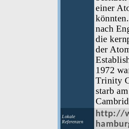
einer A
könnten.
nach Eng
die kern
der Ato
Establis
1972 war
Trinity 
starb am
Cambri
http://
Lokale
Referenzen
hambur