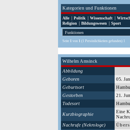
Kategorien und Funktionen
|
|
|
Alle
Politik
Wissenschaft
Wirtsc
|
|
Religion
Bildungswesen
Sport
Seite
1
von
1
(1 Persönlichkeiten gefunden) 1
Wilhelm Amsinck
Abbildung
Geboren
05. Ja
Geburtsort
Hamb
Gestorben
21. Ju
Todesort
Hamb
Eine Ku
Kurzbiographie
Nachru
Nachrufe (Nekrologe)
Übers