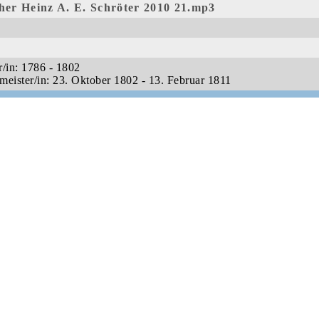
her Heinz A. E. Schröter 2010 21.mp3
r/in: 1786 - 1802
meister/in: 23. Oktober 1802 - 13. Februar 1811