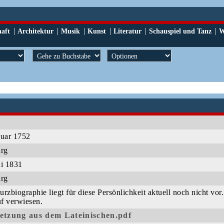
|
|
|
|
|
|
haft
Architektur
Musik
Kunst
Literatur
Schauspiel und Tanz
W
nuar 1752
urg
ni 1831
urg
rzbiographie liegt für diese Persönlichkeit aktuell noch nicht vor
f verwiesen.
etzung aus dem Lateinischen.pdf