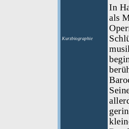
In H
als 
Oper
Schlü
Kurzbiographie
musi
begin
berü
Baro
Seine
alle
geri
klei