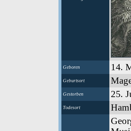
14. 
Geboren
Mag
Geburtsort
25. 
Gestorben
Ham
Todesort
Geor