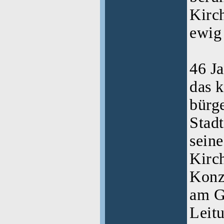
Kirc
ewig 
46 J
das k
bürg
Stad
sein
Kirch
Konz
am G
Leitu