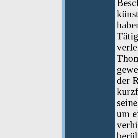
Besc
künst
habe
Tätig
verle
Thom
gewe
der R
kurzf
sein
um e
verh
berü