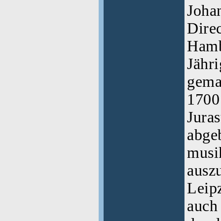
Joha
Direc
Hambu
Jähri
gema
1700
Juras
abge
musi
auszu
Leip
auch 