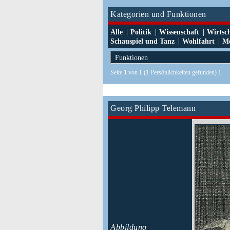
Kategorien und Funktionen
|
|
|
Alle
Politik
Wissenschaft
Wirtsc
|
|
Schauspiel und Tanz
Wohlfahrt
Me
Seite
1
von
1
(1 Persönlichkeiten gefunden) 1
Georg Philipp Telemann
Abbildung