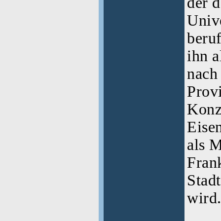
der 
Unive
beruf
ihn a
nach 
Provi
Konz
Eise
als M
Frank
Stad
wird