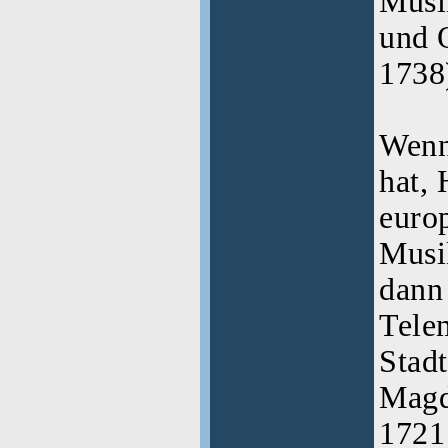
Musi
und 
1738
Wenn 
hat,
euro
Musi
dann 
Tele
Stadt
Magd
1721