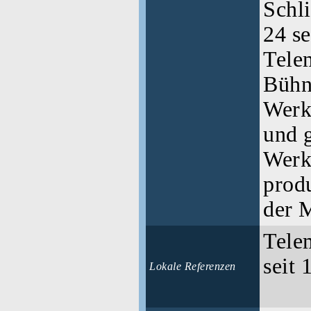
Schli
24 se
Tele
Bühn
Werk
und g
Werke
prod
der 
Tele
seit 
Lokale Referenzen