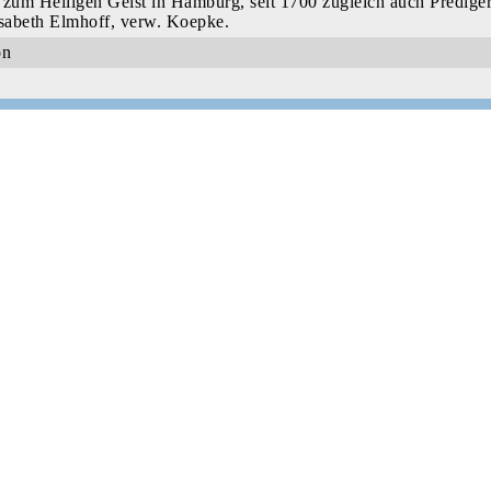
 zum Heiligen Geist in Hamburg, seit 1700 zugleich auch Predig
isabeth Elmhoff, verw. Koepke.
on