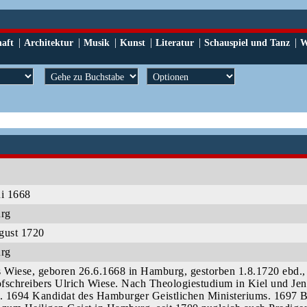
|
|
|
|
|
|
haft
Architektur
Musik
Kunst
Literatur
Schauspiel und Tanz
W
ni 1668
urg
gust 1720
urg
s Wiese, geboren 26.6.1668 in Hamburg, gestorben 1.8.1720 ebd.
fschreibers Ulrich Wiese. Nach Theologiestudium in Kiel und Je
a. 1694 Kandidat des Hamburger Geistlichen Ministeriums. 1697 