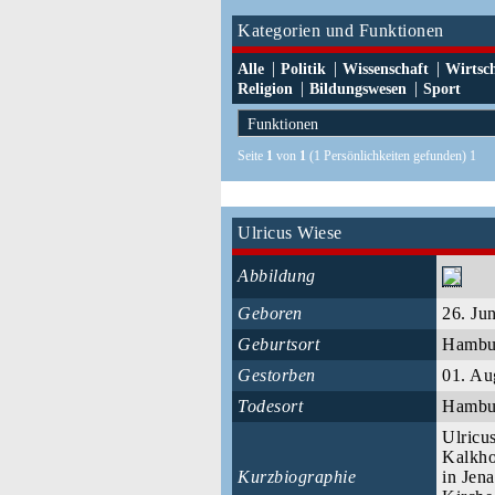
Kategorien und Funktionen
|
|
|
Alle
Politik
Wissenschaft
Wirtsc
|
|
Religion
Bildungswesen
Sport
Seite
1
von
1
(1 Persönlichkeiten gefunden) 1
Ulricus Wiese
Abbildung
Geboren
26. Ju
Geburtsort
Hamb
Gestorben
01. Au
Todesort
Hamb
Ulricu
Kalkho
Kurzbiographie
in Jen